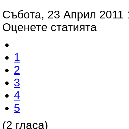
Събота, 23 Април 2011 
Оценете статията
1
2
3
4
5
(2 гласа)