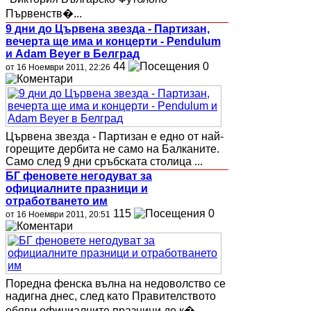
Първенств�...
9 дни до Цървена звезда - Партизан,
вечерта ще има и концерти - Pendulum
и Adam Beyer в Белград
44
0
от 16 Ноември 2011, 22:26
Цървена звезда - Партизан е едно от най-
горещите дербита не само на Балканите.
Само след 9 дни сръбската столица ...
БГ феновете негодуват за
официалните празници и
отработването им
115
0
от 16 Ноември 2011, 20:51
Поредна фенска вълна на недоволство се
надигна днес, след като Правителството
обяви официалните празници до к�...