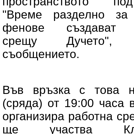
пространството по
"Време разделно за 
фенове създават о
срещу Дучето"
съобщението.
Във връзка с това 
(сряда) от 19:00 часа
организира работна ср
ще участва К