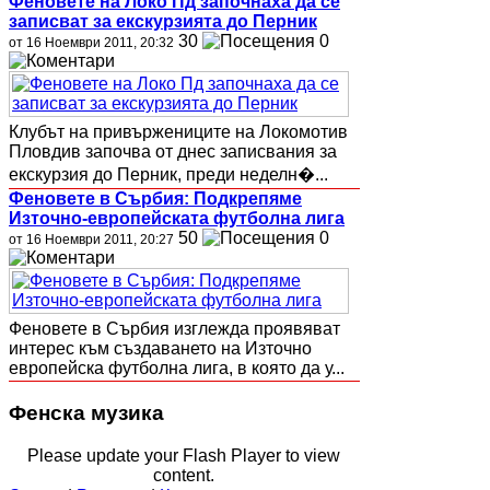
Феновете на Локо Пд започнаха да се
записват за екскурзията до Перник
30
0
от 16 Ноември 2011, 20:32
Клубът на привържениците на Локомотив
Пловдив започва от днес записвания за
екскурзия до Перник, преди неделн�...
Феновете в Сърбия: Подкрепяме
Източно-европейската футболна лига
50
0
от 16 Ноември 2011, 20:27
Феновете в Сърбия изглежда проявяват
интерес към създаването на Източно
европейска футболна лига, в която да у...
Фенска музика
Please update your Flash Player to view
content.