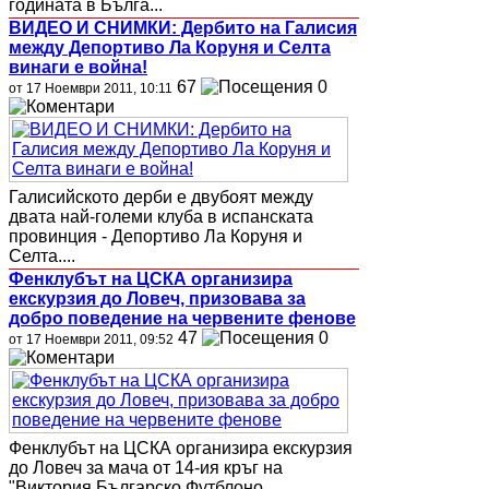
годината в Бълга...
ВИДЕО И СНИМКИ: Дербито на Галисия
между Депортиво Ла Коруня и Селта
винаги е война!
67
0
от 17 Ноември 2011, 10:11
Галисийското дерби е двубоят между
двата най-големи клуба в испанската
провинция - Депортиво Ла Коруня и
Селта....
Фенклубът на ЦСКА организира
екскурзия до Ловеч, призовава за
добро поведение на червените фенове
47
0
от 17 Ноември 2011, 09:52
Фенклубът на ЦСКА организира екскурзия
до Ловеч за мача от 14-ия кръг на
"Виктория Българско Футблоно