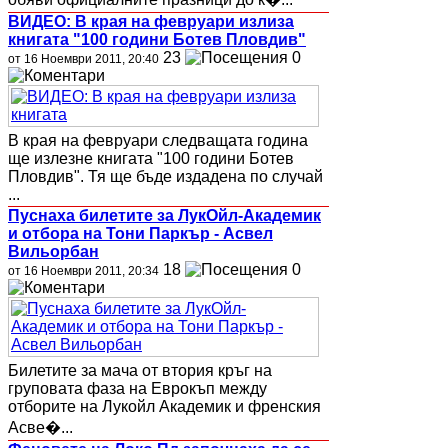
ВИДЕО: В края на февруари излиза
книгата "100 години Ботев Пловдив"
23
0
от 16 Ноември 2011, 20:40
В края на февруари следващата година
ще излезне книгата "100 години Ботев
Пловдив". Тя ще бъде издадена по случай
...
Пуснаха билетите за ЛукОйл-Академик
и отбора на Тони Паркър - Асвел
Вильорбан
18
0
от 16 Ноември 2011, 20:34
Билетите за мача от втория кръг на
груповата фаза на Еврокъп между
отборите на Лукойл Академик и френския
Асве�...