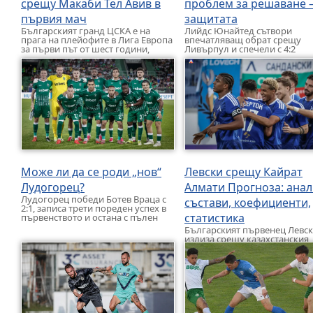
срещу Макаби Тел Авив в
проблем за решаване 
първия мач
защитата
Българският гранд ЦСКА е на
Лийдс Юнайтед сътвори
прага на плейофите в Лига Европа
впечатляващ обрат срещу
за първи път от шест години,
Ливърпул и спечели с 4:2
където го очаква […]
предсезонната контрола ме
двата отбора, играна на нер
терен […]
Може ли да се роди „нов“
Левски срещу Кайрат
Лудогорец?
Алмати Прогноза: анал
Лудогорец победи Ботев Враца с
състави, коефициенти,
2:1, записа трети пореден успех в
статистика
първенството и остана с пълен
актив от девет точки. […]
Българският първенец Левс
излиза срещу казахстанския
Кайрат Алмати в първи двуб
третия квалификационен кръ
Шампионската лига. Срещат
[…]