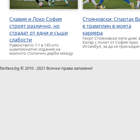
Славия и Локо София
Стояновски: Спартак В
строят различно, но
е трамплин в моята
страдат от едни и същи
кариера
Георг Стояновски лети днес 
слабости
Катар с полет от София през
Равенството 1:1 в 145-ото
Истанбул, за да се присъеди
шампионатно издание на
към новия си отбор […]
малкото столично дерби между
Славия и Локомотив София не
помогна на нито един […]
fanface.bg © 2010 - 2021 Всички права запазени!