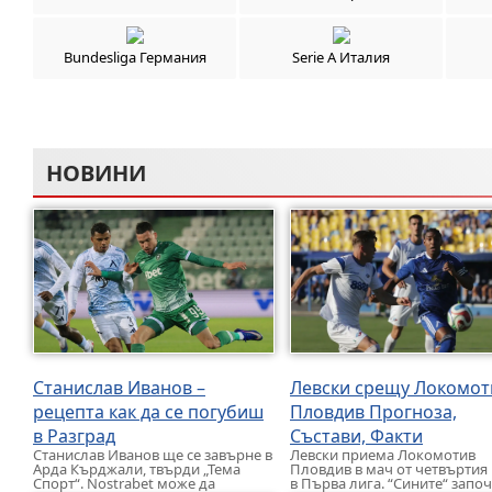
Bundesliga Германия
Serie A Италия
НОВИНИ
Станислав Иванов –
Левски срещу Локомот
рецепта как да се погубиш
Пловдив Прогноза,
в Разград
Състави, Факти
Станислав Иванов ще се завърне в
Левски приема Локомотив
Арда Кърджали, твърди „Тема
Пловдив в мач от четвъртия
Спорт“. Nostrabet може да
в Първа лига. “Сините“ запо