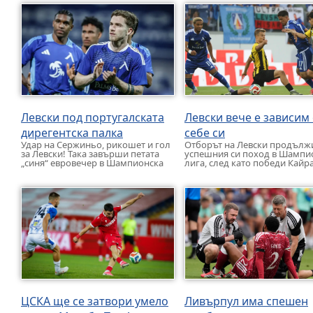
потвърди информацията от
новото първенство с три по
собствен източник. Очаквано. […]
победи. […]
Левски под португалската
Левски вече е зависим
дирегентска палка
себе си
Удар на Сержиньо, рикошет и гол
Отборът на Левски продълж
за Левски! Така завърши петата
успешния си поход в Шампи
„синя“ евровечер в Шампионска
лига, след като победи Кайра
лига през този сезон. В […]
1:0 в първата среща от […]
ЦСКА ще се затвори умело
Ливърпул има спешен