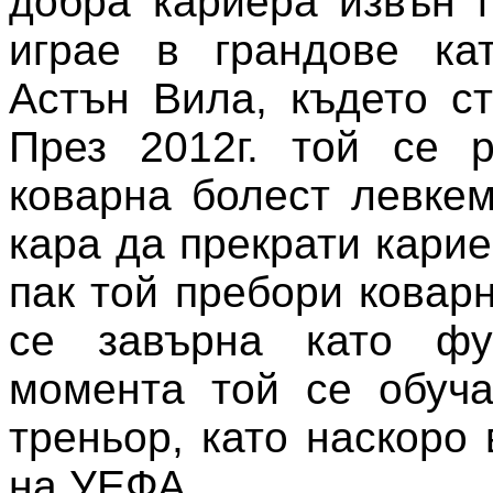
добра кариера извън г
играе в грандове ка
Астън Вила, където ст
През 2012г. той се р
коварна болест левкем
кара да прекрати карие
пак той пребори ковар
се завърна като фу
момента той се обуча
треньор, като наскоро
на УЕФА.