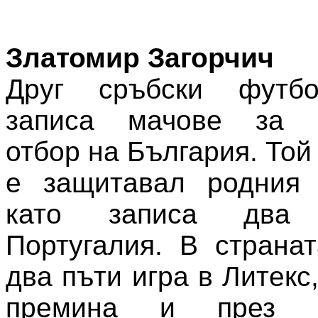
Златомир Загорчич
Друг сръбски футбо
записа мачове за н
отбор на България. Той
е защитавал родния т
като записа два
Португалия. В страна
два пъти игра в Литекс
премина и през ш