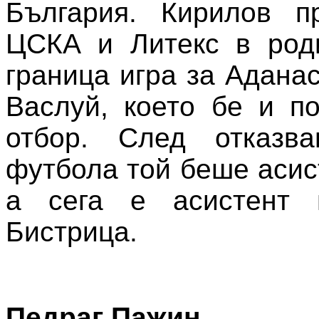
България. Кирилов п
ЦСКА и Литекс в роди
граница игра за Адана
Васлуй, което бе и п
отбор. След отказв
футбола той беше асис
а сега е асистент 
Бистрица.
Педраг Пажин