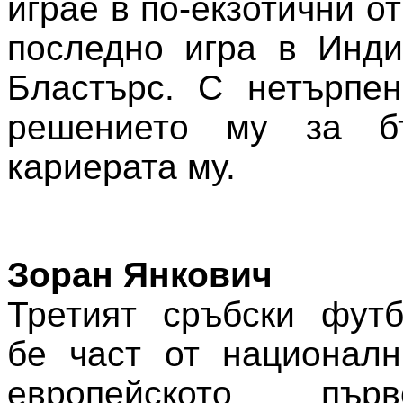
играе в по-екзотични от
последно игра в Инди
Бластърс. С нетърпен
решението му за б
кариерата му.
Зоран Янкович
Третият сръбски футб
бе част от националн
европейското пър