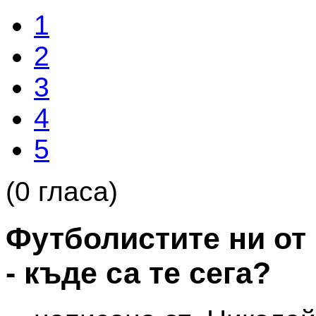
1
2
3
4
5
(0 гласа)
Футболистите ни от
- къде са те сега?