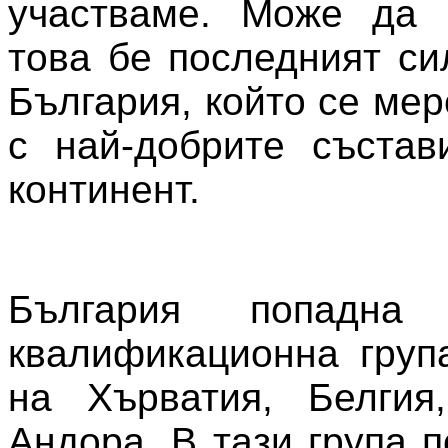
участваме. Може да 
това бе последният си
България, който се ме
с най-добрите състав
континент.
България попадна
квалификационна груп
на Хърватия, Белгия
Андора. В тази група 