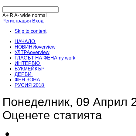
A+
R
A-
wide
normal
Регистрация
Вход
Skip to content
НАЧАЛО
НОВИНИ
overview
УЛТРА
overview
ГЛАСЪТ НА ФЕНА
my work
ИНТЕРВЮ
БУКМЕЙКЪР
ДЕРБИ
ФЕН ЗОНА
РУСИЯ 2018
Понеделник, 09 Април 
Оценете статията