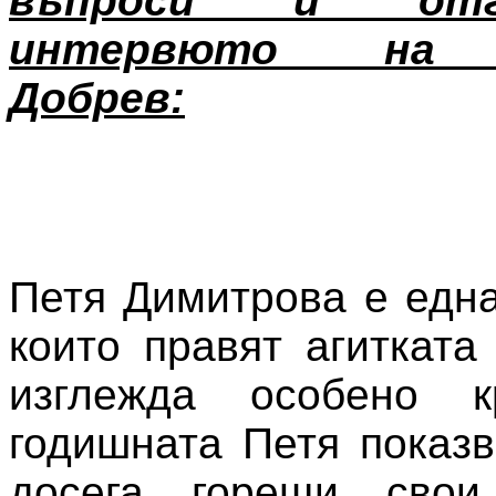
въпроси и от
интервюто на 
Добрев:
Петя Димитрова е една
които правят агиткат
изглежда особено к
годишната Петя показ
досега горещи сво