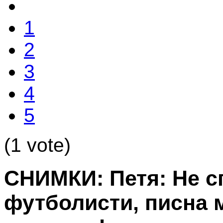
1
2
3
4
5
(1 vote)
СНИМКИ: Петя: Не с
футболисти, писна м