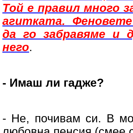
Той е правил много з
агитката. Феновете
да го забравяме и 
него
.
- Имаш ли гадже?
- Не, почивам си. В м
любовна пенсия (смее с