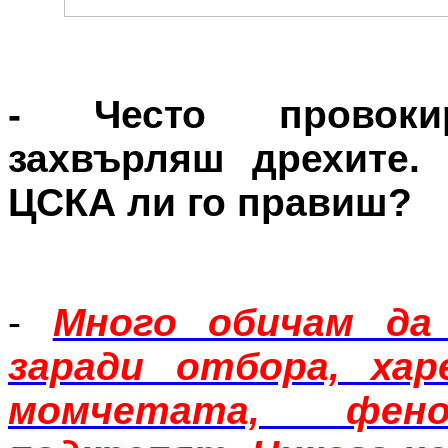
- Често провоки
захвърляш дрехите.
ЦСКА ли го правиш?
-
Много обичам да
заради отбора, хар
момчетата, фен