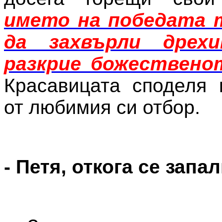
името на победата 
да захвърли дрех
разкрие божествено
Красавицата споделя 
от любимия си отбор.
- Петя, откога се зап