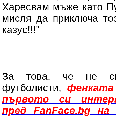
Харесвам мъже като Пу
мисля да приключа то
казус!!!"
За това, че не с
футболисти,
фенката
първото си интер
пред FanFace.bg на