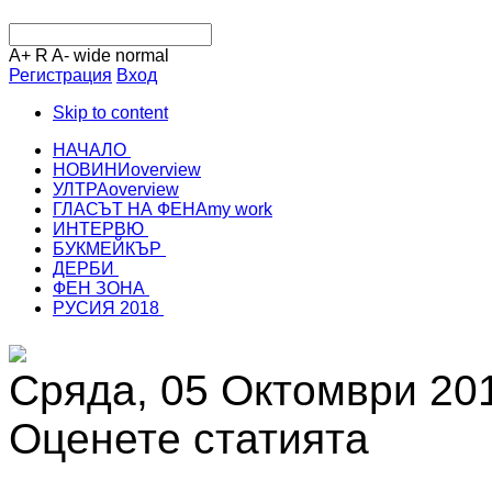
A+
R
A-
wide
normal
Регистрация
Вход
Skip to content
НАЧАЛО
НОВИНИ
overview
УЛТРА
overview
ГЛАСЪТ НА ФЕНА
my work
ИНТЕРВЮ
БУКМЕЙКЪР
ДЕРБИ
ФЕН ЗОНА
РУСИЯ 2018
Сряда, 05 Октомври 20
Оценете статията