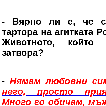
- Вярно ли е, че с
тартора на агитката Р
Животното, който
затвора?
-
Нямам любовни си
него, просто при
Много го обичам, мъж