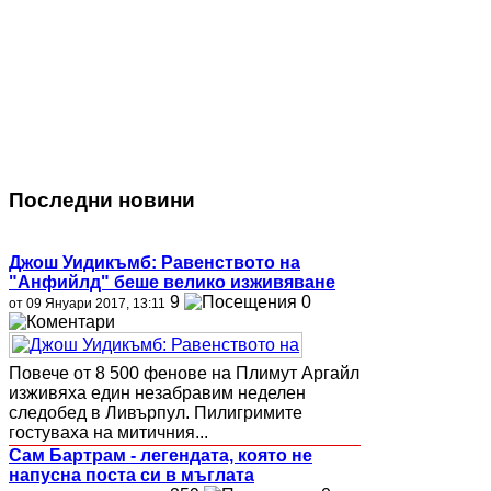
Последни новини
Джош Уидикъмб: Равенството на
"Анфийлд" беше велико изживяване
9
0
от 09 Януари 2017, 13:11
Повече от 8 500 фенове на Плимут Аргайл
изживяха един незабравим неделен
следобед в Ливърпул. Пилигримите
гостуваха на митичния...
Сам Бартрам - легендата, която не
напусна поста си в мъглата