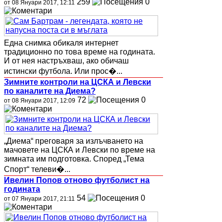
259
0
от 08 Януари 2017, 12:11
Една снимка обикаля интернет
традиционно по това време на годината.
И от нея настръхваш, ако обичаш
истински футбола. Или прос�...
Зимните контроли на ЦСКА и Левски
по каналите на Диема?
72
0
от 08 Януари 2017, 12:09
„Диема“ преговаря за излъчването на
мачовете на ЦСКА и Левски по време на
зимната им подготовка. Според „Тема
Спорт“ телеви�...
Ивелин Попов отново футболист на
годината
54
0
от 07 Януари 2017, 21:11