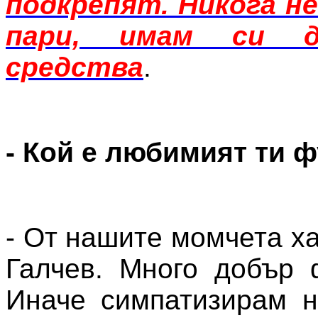
подкрепят. Никога не
пари, имам си д
средства
.
- Кой е любимият ти 
- От нашите момчета х
Галчев. Много добър 
Иначе симпатизирам н