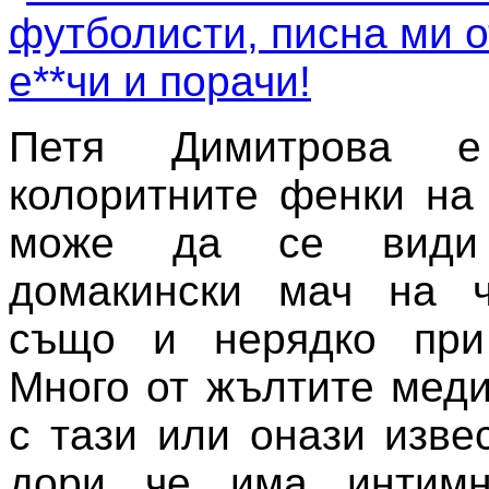
Петя Димитрова 
колоритните фенки на
може да се види
домакински мач на ч
също и нерядко при 
Много от жълтите меди
с тази или онази изве
дори че има интимн