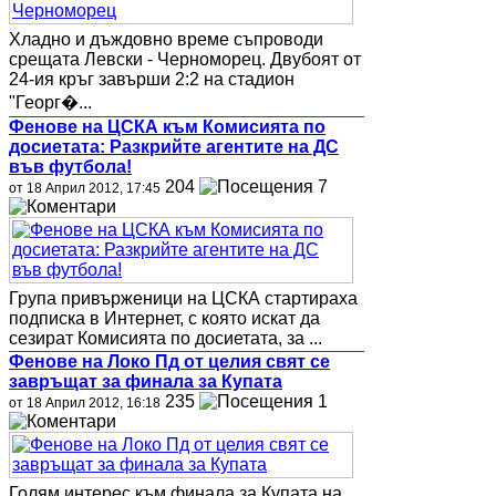
Хладно и дъждовно време съпроводи
срещата Левски - Черноморец. Двубоят от
24-ия кръг завърши 2:2 на стадион
"Георг�...
Фенове на ЦСКА към Комисията по
досиетата: Разкрийте агентите на ДС
във футбола!
204
7
от 18 Април 2012, 17:45
Група привърженици на ЦСКА стартираха
подписка в Интернет, с която искат да
сезират Комисията по досиетата, за ...
Фенове на Локо Пд от целия свят се
завръщат за финала за Купата
235
1
от 18 Април 2012, 16:18
Голям интерес към финала за Купата на