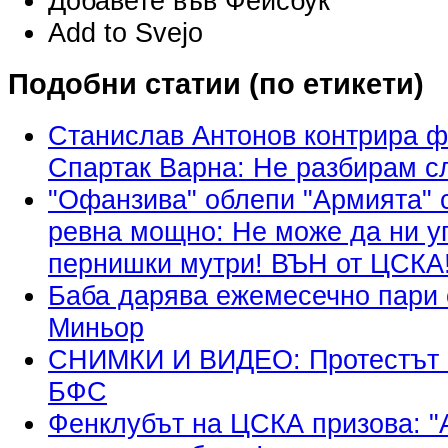
Добавете във Фейсбук
Add to Svejo
Подобни статии (по етикети)
Станислав Антонов контрира ф
Спартак Варна: Не разбирам с
"Офанзива" облепи "Армията" 
ревна мощно: Не може да ни у
пернишки мутри! ВЪН от ЦСКА
Баба дарява ежемесечно пари о
Миньор
СНИМКИ И ВИДЕО: Протестът н
БФС
Фенклубът на ЦСКА призова: "