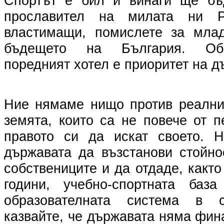
Спортът е бил и винаги ще бъд
прославител на милата ни Р
властимащи, помислете за млад
бъдещето на България. Обр
поредният хотел е приоритет на 
Ние нямаме нищо против реални
земята, които са не повече от п
правото си да искат своето. 
държавата да възстанови стойно
собствениците и да отдаде, както
години, учебно-спортната баз
образователната система в 
казвайте, че държавата няма фи