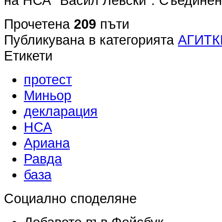
на НСА "Васил Левски". Съединен
Прочетена
209
пъти
Публикувана в категорията
АГИТК
Етикети
протест
Миньор
декларация
НСА
Ариана
Равда
база
Социално споделяне