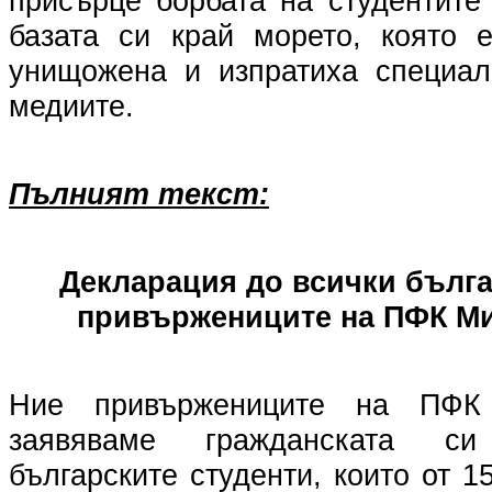
присърце борбата на студентите
базата си край морето, която 
унищожена и изпратиха специал
медиите.
Пълният текст:
Декларация до всички бълга
привържениците на ПФК М
Ние привържениците на ПФК
заявяваме гражданската с
българските студенти, които от 1