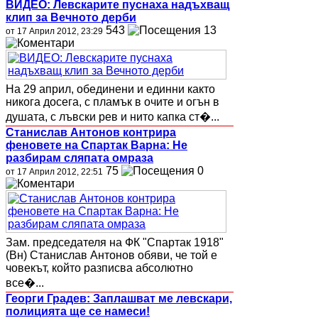
ВИДЕО: Левскарите пуснаха надъхващ
клип за Вечното дерби
543
13
от 17 Април 2012, 23:29
На 29 април, обединени и единни както
никога досега, с пламък в очите и огън в
душата, с лъвски рев и нито капка ст�...
Станислав Антонов контрира
феновете на Спартак Варна: Не
разбирам сляпата омраза
75
0
от 17 Април 2012, 22:51
Зам. председателя на ФК "Спартак 1918"
(Вн) Станислав Антонов обяви, че той е
човекът, който разписва абсолютно
все�...
Георги Градев: Заплашват ме левскари,
полицията ще се намеси!