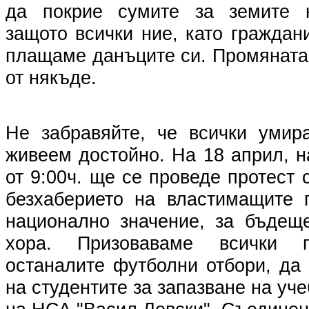
да покрие сумите за земите н
защото всички ние, като граждан
плащаме данъците си. Промяната
от някъде.
Не забравяйте, че всички умир
живеем достойно. На 18 април, н
от 9:00ч. ще се проведе протест
безхаберието на властимащите 
национално значение, за бъдещ
хора. Призоваваме всички 
останалите футболни отбори, да
на студентите за запазване на уч