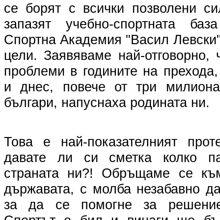
се борят с всички позволени си
запазят учебно-спортната ба
Спортна Академия "Васил Левски"
цели. Заявяваме най-отговорно,
проблеми в годините на прехода
и днес, повече от три милион
българи, напуснаха родината ни.
Това е най-показателният прот
давате ли си сметка колко п
страната ни?! Обръщаме се къ
държавата, с молба незабавно д
за да се помогне за решение