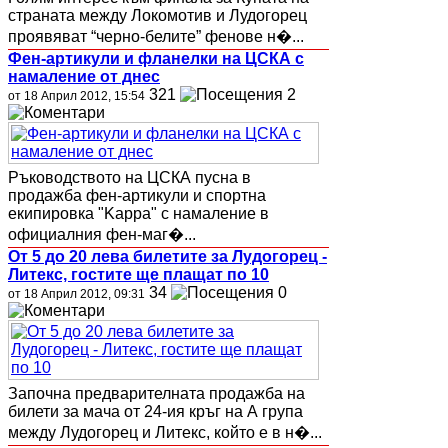
страната между Локомотив и Лудогорец
проявяват “черно-белите” фенове н�...
Фен-артикули и фланелки на ЦСКА с
намаление от днес
321
2
от 18 Април 2012, 15:54
Ръководството на ЦСКА пусна в
продажба фен-артикули и спортна
екипировка "Kappa" с намаление в
официалния фен-маг�...
От 5 до 20 лева билетите за Лудогорец -
Литекс, гостите ще плащат по 10
34
0
от 18 Април 2012, 09:31
Започна предварителната продажба на
билети за мача от 24-ия кръг на А група
между Лудогорец и Литекс, който е в н�...