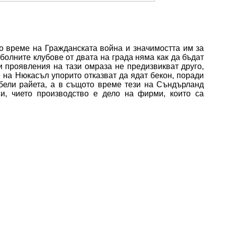
по време на Гражданската война и значимостта им за
олните клубове от двата на града няма как да бъдат
и проявления на тази омраза не предизвикват друго,
 на Нюкасъл упорито отказват да ядат бекон, поради
-бели райета, а в същото време тези на Съндърланд
и, чието производство е дело на фирми, които са