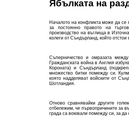
Ябълката на раз
Началото на конфликта може да се п
за постоянно правото на търго
производство на въглища в Източна
колеги от Съндърланд, който отстои 
Съперничество и омразата между 
Гражданската война в Англия избух
Короната) и Съндърланд (подкре
множество битки помежду си. Кулм
която надделяват войските от Сън
Шотландия.
Отново сравнявайки другите голе
отбележим, че първопричините за въ
града са воювали помежду си, за да 