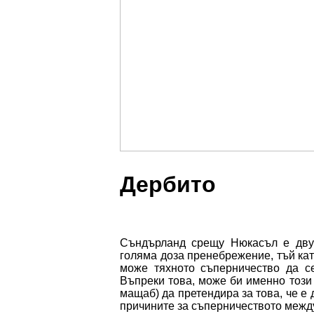
Дербито
Съндърланд срещу Нюкасъл е двуб
голяма доза пренебрежение, тъй кат
може тяхното съперничество да с
Въпреки това, може би именно този
мащаб) да претендира за това, че е 
причините за съперничеството между