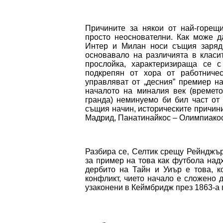
Причините за някои от най-горещи
просто неоснователни. Как може д
Интер и Милан носи същия заряд
основавало на различията в класи
прослойка, характеризираща се с
подкрепян от хора от работниче
управляват от „десния” премиер н
началото на миналия век (времето
гранда) неминуемо би бил част от
същия начин, историческите причини
Мадрид, Панатинайкос – Олимпиакос
Разбира се, Селтик срещу Рейнджър
за пример на това как футбола над
дербито на Тайн и Уиър е това, к
конфликт, чието начало е сложено 
узаконени в Кеймбридж през 1863-а 