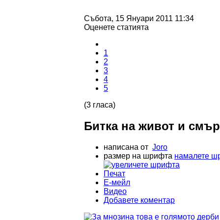
Събота, 15 Януари 2011 11:34
Оценете статията
1
2
3
4
5
(3 гласа)
Битка на живот и смърт
написана от
Joro
размер на шрифта
намалете ш
Печат
Е-мейл
Видео
Добавете коментар