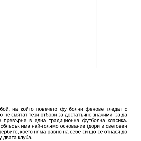
ой, на който повечето футболни фенове гледат с
о не смятат тези отбори за достатъчно значими, за да
е превърне в една традиционна футболна класика.
 сблъсък има най-голямо основание (дори в световен
дербито, което няма равно на себе си що се отнася до
 двата клуба.