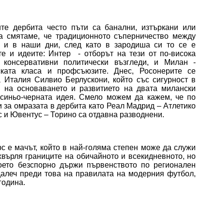
те дербита често пъти са банални, изтъркани или
а смятаме, че традиционното съперничество между
 и в наши дни, след като в зародиша си то се е
те и идеите: Интер - отборът на тези от по-висока
 консервативни политически възгледи, и Милан -
ската класа и профсъюзите. Днес, Росонерите се
а Италия Силвио Берлускони, който със сигурност в
 на основаването и развитието на двата милански
 синьо-черната идея. Смело можем да кажем, че по
 за омразата в дербита като Реал Мадрид – Атлетико
 и Ювентус – Торино са отдавна разводнени.
с е мачът, който в най-голяма степен може да служи
хвърля границите на обичайното и всекидневното, но
оето безспорно държи първенството по регионален
далеч преди това на правилата на модерния футбол,
година.