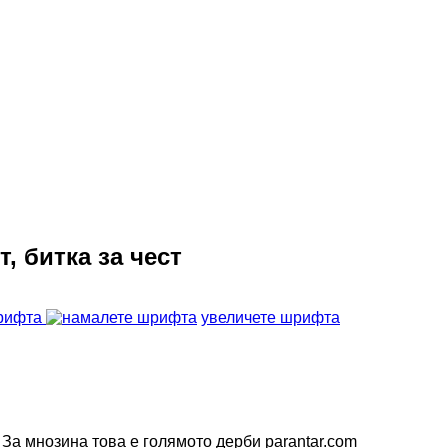
, битка за чест
рифта
увеличете шрифта
За мнозина това е голямото дерби
parantar.com