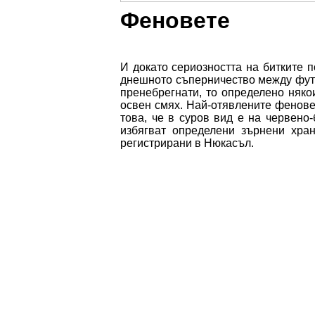
Феновете
И докато сериозността на битките 
днешното съперничество между футб
пренебрегнати, то определено няко
освен смях. Най-отявлените фенове
това, че в суров вид е на червено
избягват определени зърнени хран
регистрирани в Нюкасъл.