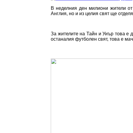
В неделния ден милиони жители от
Англия, но и из целия свят ще отдел
За жителите на Тайн и Уиър това е д
останалия футболен свят, това е мач