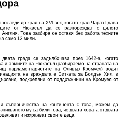
дора
роследи до края на XVI век, когато крал Чарлз I дава
вците от Нюкасъл да се разпореждат с цялото
 Англия. Това разбира се оставя без работа техните
на само 12 мили.
двата града се задълбочава през 1642-а, когато
ва и армиите на Нюкасъл (разбираемо на страната на
пящ парламентаристите на Оливър Кромуел) водят
инацията на враждата е Битката за Болдън Хил, в
дърланд, подкрепяни от поддръжници на Кромуел от
ми съперничества на континента с това, можем да
зникването му са били това, че двата хората от двата
оцеляват и изхранват своите деца.