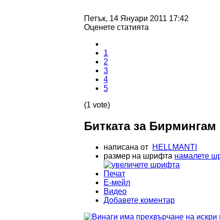
Петък, 14 Януари 2011 17:42
Оценете статията
1
2
3
4
5
(1 vote)
Битката за Бирмингам
написана от
HELLMANTI
размер на шрифта
намалете ш
Печат
Е-мейл
Видео
Добавете коментар