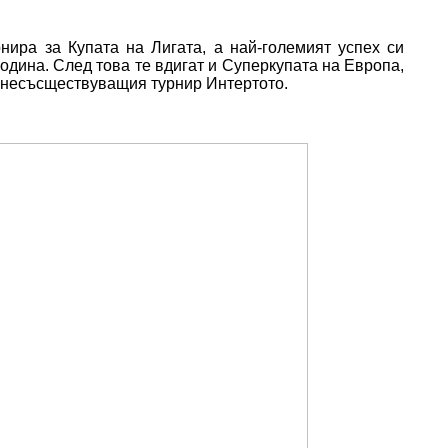
нира за Купата на Лигата, а най-големият успех си
одина. След това те вдигат и Суперкупата на Европа,
е несъсществуващия турнир Интертото.