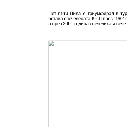
Пет пъти Вила е триумфирал в тур
остава спечелената КЕШ през 1982 г
а през 2001 година спечелиха и веч