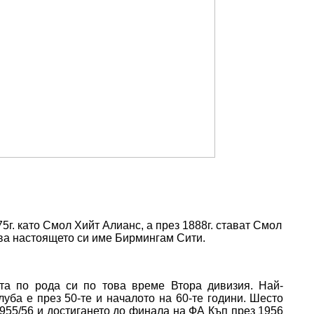
г. като Смол Хийт Алианс, а през 1888г. стават Смол
ва настоящето си име Бирмингам Сити.
та по рода си по това време Втора дивизия. Най-
уба е през 50-те и началото на 60-те години. Шесто
955/56 и достигането до финала на ФА Къп през 1956