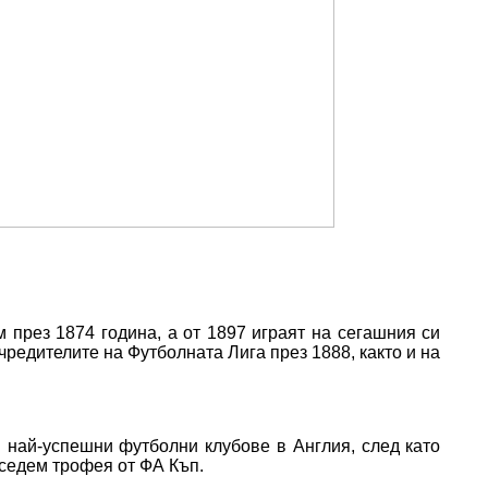
 през 1874 година, а от 1897 играят на сегашния си
учредителите на Футболната Лига през 1888, както и на
и най-успешни футболни клубове в Англия, след като
седем трофея от ФА Къп.