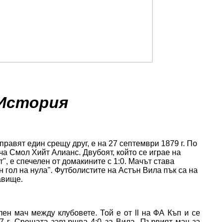
История
правят един срещу друг, е на 27 септември 1879 г. По
а Смол Хийт Алианс. Двубоят, който се играе на
", е спечелен от домакините с 1:0. Мачът става
н гол на нула". Футболистите на Астън Вила пък са на
авище.
н мач между клубовете. Той е от ІІ на ФА Къп и се
87 г. Срещата завършва 4:0 за Вила. Първият мач за