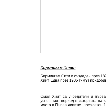
Бирмингам Сити:
Бирмингам Сити е създаден през 1875
Хийт. Едва през 1905 тимът придоби
Смол Хийт са учредители и първа
успешният период в историята на кл
място в Първа дивизия през сезон 1