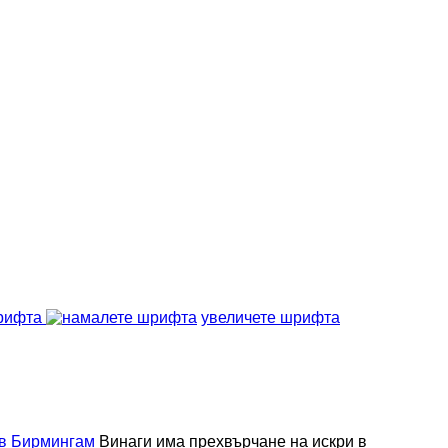
рифта
увеличете шрифта
Винаги има прехвърчане на искри в