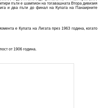
 Четири пъти е шампион на тогавашната Втора дивизия
тига и два пъти до финал на Купата на Панаирните
омента е Купата на Лигата през 1963 година, когато
пост от 1906 година.