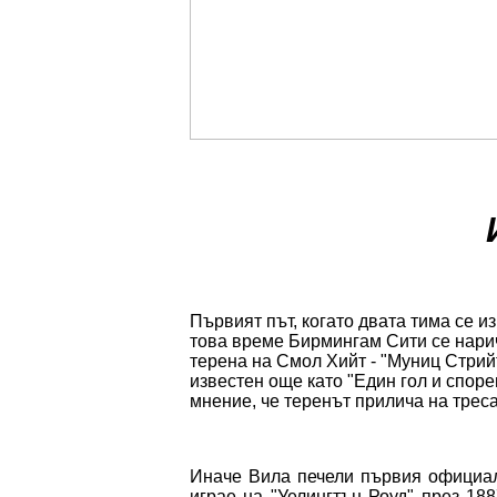
Първият път, когато двата тима се из
това време Бирмингам Сити се нарич
терена на Смол Хийт - "Муниц Стрийт
известен още като "Един гол и споре
мнение, че теренът прилича на трес
Иначе Вила печели първия официале
играе на "Уелингтън Роуд" през 18