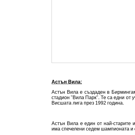
Астън Вила:
Астън Вила е създаден в Бирмингам
стадион "Вила Парк". Те са едни от 
Висшата лига през 1992 година.
Астън Вила е един от най-старите 
има спечелени седем шампионата и 