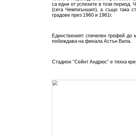
са едни от успехите в този период.
(сега Чемпиъншип), а също така с
градове през 1960 и 1961г.
Единственият спечелен трофей до м
побеждава на финала Астън Вила.
Стадион "Сейнт Андрюс" е тяхна кре